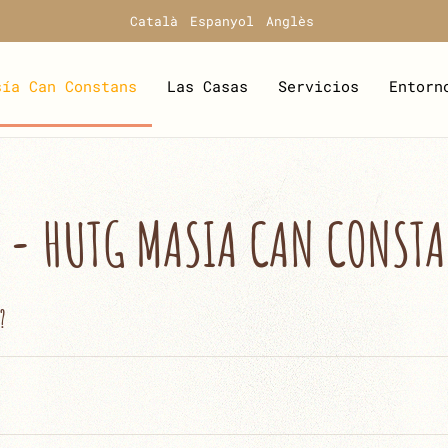
Català
Espanyol
Anglès
sía Can Constans
Las Casas
Servicios
Entorn
S - HUTG MASIA CAN CONST
?