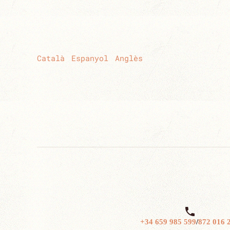
Català
Espanyol
Anglès

+34 659 985 599
/
872 016 