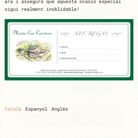
ara i assegura que aquesta ocasió especial
sigui realment inoblidable!
Català
Espanyol
Anglès