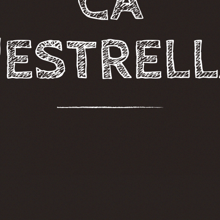
CA
'ESTREL