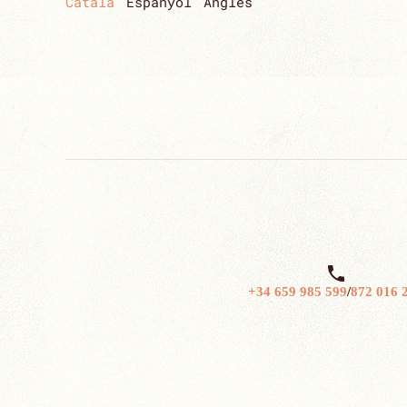
Català
Espanyol
Anglès

+34 659 985 599
/
872 016 