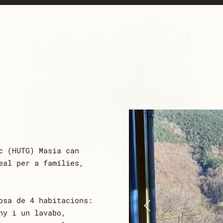
c (HUTG) Masia can
eal per a famílies,
osa de 4 habitacions:
ny i un lavabo,