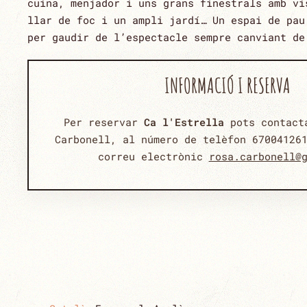
cuina, menjador i uns grans finestrals amb vi
llar de foc i un ampli jardí… Un espai de pau
per gaudir de l’espectacle sempre canviant de
INFORMACIÓ I RESERVA
Per reservar
Ca l'Estrella
pots contact
Carbonell, al número de telèfon
67004126
correu electrònic
rosa.carbonell@