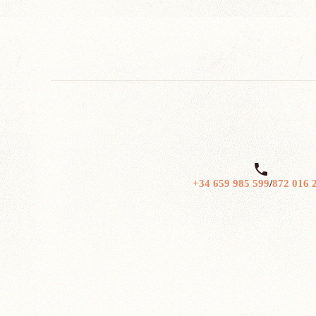

+34 659 985 599
/
872 016 