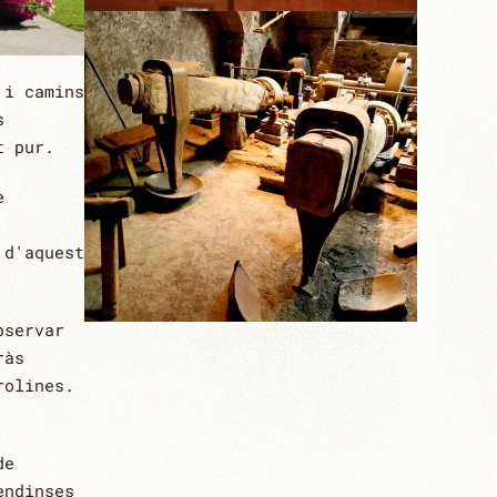
 i camins
s
t pur.
e
FARGA PALAU
 d'aquest
bservar
ràs
rolines.
de
endinses