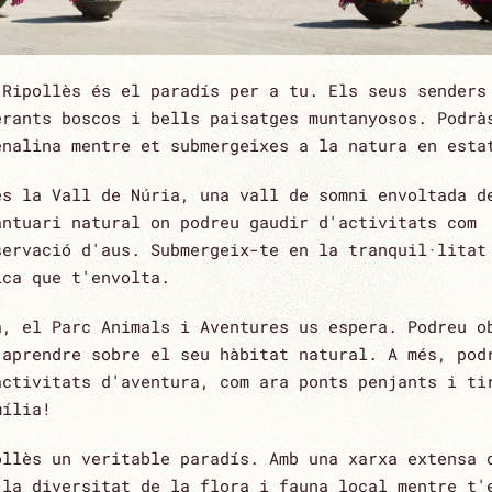
 Ripollès és el paradís per a tu. Els seus senders
erants boscos i bells paisatges muntanyosos. Podrà
enalina mentre et submergeixes a la natura en esta
és la Vall de Núria, una vall de somni envoltada d
antuari natural on podreu gaudir d'activitats com
servació d'aus. Submergeix-te en la tranquil·litat
ica que t'envolta.
a, el Parc Animals i Aventures us espera. Podreu o
 aprendre sobre el seu hàbitat natural. A més, pod
activitats d'aventura, com ara ponts penjants i ti
mília!
ollès un veritable paradís. Amb una xarxa extensa 
 la diversitat de la flora i fauna local mentre t'