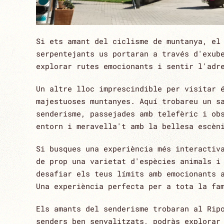
Si ets amant del ciclisme de muntanya, el
serpentejants us portaran a través d'exub
explorar rutes emocionants i sentir l'adr
Un altre lloc imprescindible per visitar 
majestuoses muntanyes. Aquí trobareu un s
senderisme, passejades amb telefèric i ob
entorn i meravella't amb la bellesa escèn
Si busques una experiència més interactiv
de prop una varietat d'espècies animals i
desafiar els teus límits amb emocionants 
Una experiència perfecta per a tota la fa
Els amants del senderisme trobaran al Rip
senders ben senyalitzats, podràs explorar