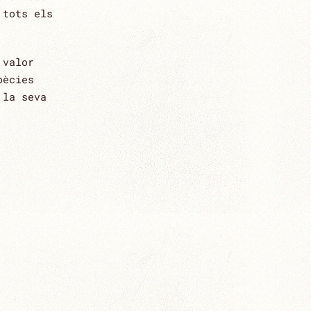
MINA
 tots els
CARBÓ
 valor
pècies
 la seva