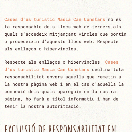
Cases d'ús turístic Masia Can Constans
no es
fa responsable dels llocs web de tercers als
quals s'accedeix mitjançant vincles que ‎portin
o procedeixin d'aquests llocs web.‎ Respecte
als enllaços o hipervincles.
Respecte als enllaços o hipervincles,
Cases
d'ús turístic Masia Can Constans
declina tota
responsabilitat envers aquells que remetin ‎a
la nostra pàgina web i en el cas d'aquells la
connexió dels quals apareguin en la nostra
pàgina, ho farà a ‎títol informatiu i han de
tenir la nostra autorització.‎
EXCLUSIÓ DE RESPONSABILITAT EN