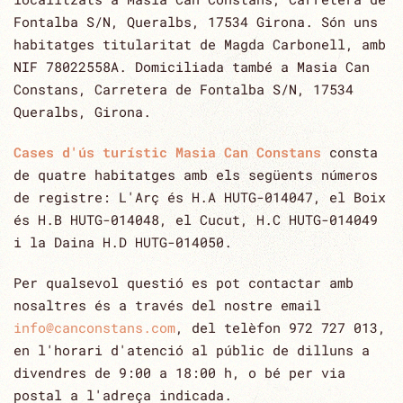
Fontalba S/N, Queralbs, 17534 Girona. Són uns
habitatges titularitat de Magda Carbonell, amb
NIF 78022558A. Domiciliada també a Masia Can
Constans, Carretera de Fontalba S/N, 17534
Queralbs, Girona.
Cases d'ús turístic Masia Can Constans
consta
de quatre habitatges amb els següents números
de registre: L'Arç és H.A HUTG-014047, el Boix
és H.B HUTG-014048, el Cucut, H.C HUTG-014049
i la Daina H.D HUTG-014050.
Per qualsevol questió es pot contactar amb
nosaltres és a través del nostre email
info@canconstans.com
, del telèfon 972 727 013,
en l'horari d'atenció al públic de dilluns a
divendres de ‎‎9:00 a 18:00 h, o bé per via
postal a l'adreça indicada.‎