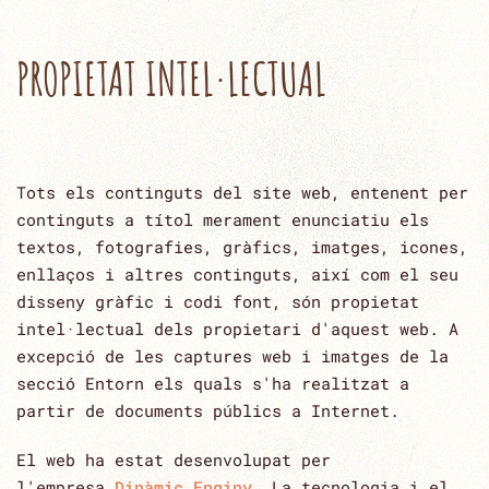
PROPIETAT INTEL·LECTUAL
Tots els continguts del site web, entenent per
continguts a títol merament enunciatiu els
textos, ‎fotografies, gràfics, imatges, icones,
enllaços i altres continguts, així com el seu
disseny gràfic i codi font, són ‎propietat
intel·lectual dels propietari d'aquest web. A
excepció de les captures web i imatges de la
secció Entorn els ‎quals s'ha realitzat a
partir de documents públics a ‎Internet.‎
El web ha estat desenvolupat per
l'empresa
Dinàmic Enginy
.
La tecnologia i el