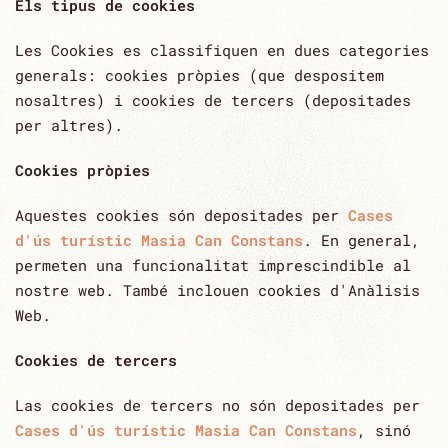
Els tipus de cookies
Les Cookies es classifiquen en dues categories
generals: cookies pròpies (que despositem
nosaltres) i cookies de tercers (depositades
per altres).
Cookies pròpies
Aquestes cookies són depositades per
Cases
d'ús turístic Masia Can Constans
. En general,
permeten una funcionalitat imprescindible al
nostre web. També inclouen cookies d'Anàlisis
Web.
Cookies de tercers
Las cookies de tercers no són depositades per
Cases d'ús turístic Masia Can Constans
, sinó