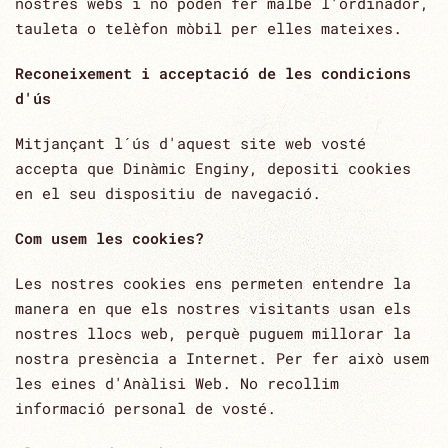
nostres webs i no poden fer malbé l'ordinador,
tauleta o telèfon mòbil per elles mateixes.
Reconeixement i acceptació de les condicions
d'ús
Mitjançant l´ús d'aquest site web vosté
accepta que Dinàmic Enginy, depositi cookies
en el seu dispositiu de navegació.
Com usem les cookies?
Les nostres cookies ens permeten entendre la
manera en que els nostres visitants usan els
nostres llocs web, perquè puguem millorar la
nostra presència a Internet. Per fer això usem
les eines d'Anàlisi Web. No recollim
informació personal de vosté.