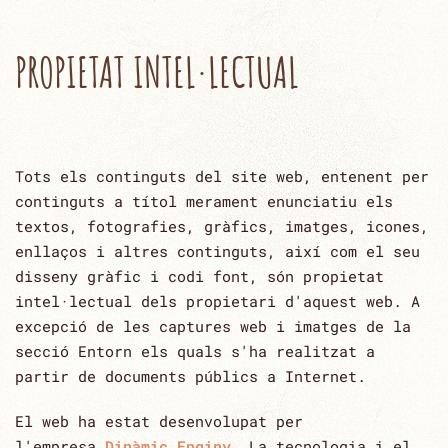
PROPIETAT INTEL·LECTUAL
Tots els continguts del site web, entenent per
continguts a títol merament enunciatiu els
textos, ‎fotografies, gràfics, imatges, icones,
enllaços i altres continguts, així com el seu
disseny gràfic i codi font, són ‎propietat
intel·lectual dels propietari d'aquest web. A
excepció de les captures web i imatges de la
secció Entorn els ‎quals s'ha realitzat a
partir de documents públics a ‎Internet.‎
El web ha estat desenvolupat per
l'empresa
Dinàmic Enginy
.
La tecnologia i el