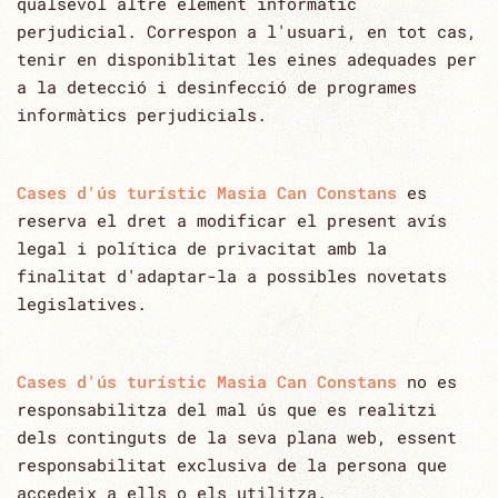
qualsevol altre element informàtic
perjudicial. Correspon a l'usuari, en tot cas,
tenir en ‎disponiblitat les eines adequades per
a la detecció i desinfecció de programes
informàtics perjudicials.‎
Cases d'ús turístic Masia Can Constans
es
reserva el dret a modificar el present avís
legal i política de privacitat amb la
finalitat ‎d'adaptar-la a possibles novetats
legislatives.‎
Cases d'ús turístic Masia Can Constans
no es
responsabilitza del mal ús que es realitzi
dels continguts de la seva plana web, essent
‎responsabilitat exclusiva de la persona que
accedeix a ells o els utilitza.‎