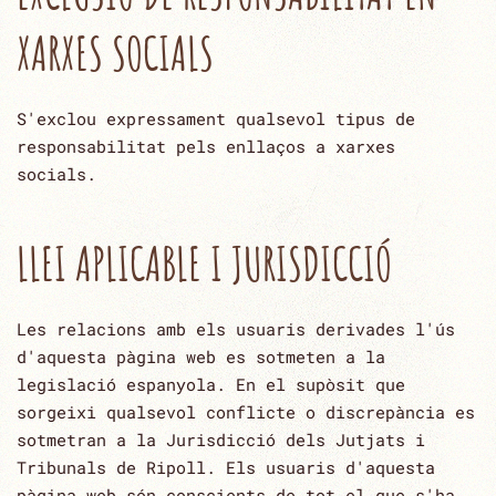
XARXES SOCIALS
S'exclou expressament qualsevol tipus de
responsabilitat pels enllaços a xarxes
socials.
LLEI APLICABLE I JURISDICCIÓ
Les relacions amb els usuaris derivades l'ús
d'aquesta pàgina web es sotmeten a la
legislació espanyola. En el ‎supòsit que
sorgeixi qualsevol conflicte o discrepància es
sotmetran a la Jurisdicció dels Jutjats i
Tribunals de ‎Ripoll. Els usuaris d'aquesta
pàgina web són conscients de tot el que s'ha