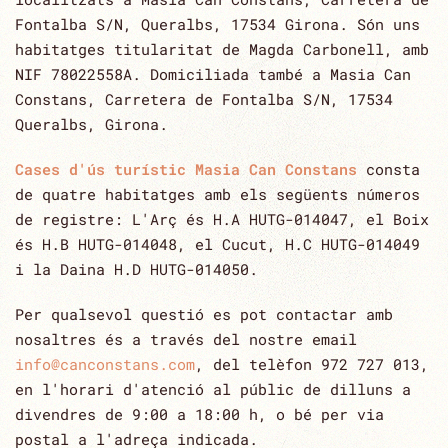
Fontalba S/N, Queralbs, 17534 Girona. Són uns
habitatges titularitat de Magda Carbonell, amb
NIF 78022558A. Domiciliada també a Masia Can
Constans, Carretera de Fontalba S/N, 17534
Queralbs, Girona.
Cases d'ús turístic Masia Can Constans
consta
de quatre habitatges amb els següents números
de registre: L'Arç és H.A HUTG-014047, el Boix
és H.B HUTG-014048, el Cucut, H.C HUTG-014049
i la Daina H.D HUTG-014050.
Per qualsevol questió es pot contactar amb
nosaltres és a través del nostre email
info@canconstans.com
, del telèfon 972 727 013,
en l'horari d'atenció al públic de dilluns a
divendres de ‎‎9:00 a 18:00 h, o bé per via
postal a l'adreça indicada.‎