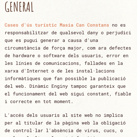
GENERAL
Cases d'ús turístic Masia Can Constans
no es
responsabilitzar de qualsevol dany o perjudici
que es pugui generar a causa d'una
‎circumstància de força major, com ara defectes
de hardware o software dels usuaris, error en
les línies de ‎comunicacions, fallades en la
xarxa d'Internet o de les instal·lacions
informàtiques que fan possible la ‎publicació
del web. Dinàmic Enginy tampoc garanteix que
el funcionament del web sigui constant, fiable
i ‎correcte en tot moment. ‎
L'accés dels usuaris al site web no implica
per al titular de la pàgina web la obligació
de control·lar l'absència ‎de virus, cucs, o