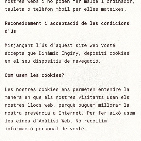
nostres webs i no poden fer malbé l'ordinador,
tauleta o telèfon mòbil per elles mateixes.
Reconeixement i acceptació de les condicions
d'ús
Mitjançant l´ús d'aquest site web vosté
accepta que Dinàmic Enginy, depositi cookies
en el seu dispositiu de navegació.
Com usem les cookies?
Les nostres cookies ens permeten entendre la
manera en que els nostres visitants usan els
nostres llocs web, perquè puguem millorar la
nostra presència a Internet. Per fer això usem
les eines d'Anàlisi Web. No recollim
informació personal de vosté.