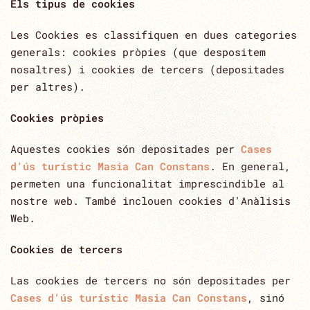
Els tipus de cookies
Les Cookies es classifiquen en dues categories
generals: cookies pròpies (que despositem
nosaltres) i cookies de tercers (depositades
per altres).
Cookies pròpies
Aquestes cookies són depositades per
Cases
d'ús turístic Masia Can Constans
. En general,
permeten una funcionalitat imprescindible al
nostre web. També inclouen cookies d'Anàlisis
Web.
Cookies de tercers
Las cookies de tercers no són depositades per
Cases d'ús turístic Masia Can Constans
, sinó