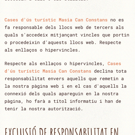
Cases d'ús turístic Masia Can Constans
no es
fa responsable dels llocs web de tercers als
quals s'accedeix mitjançant vincles que ‎portin
o procedeixin d'aquests llocs web.‎ Respecte
als enllaços o hipervincles.
Respecte als enllaços o hipervincles,
Cases
d'ús turístic Masia Can Constans
declina tota
responsabilitat envers aquells que remetin ‎a
la nostra pàgina web i en el cas d'aquells la
connexió dels quals apareguin en la nostra
pàgina, ho farà a ‎títol informatiu i han de
tenir la nostra autorització.‎
EXCLUSIÓ DE RESPONSABILITAT EN