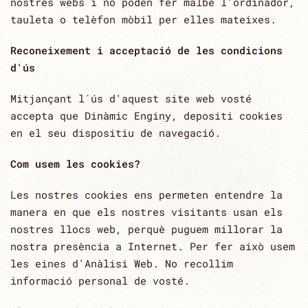
nostres webs i no poden fer malbé l'ordinador,
tauleta o telèfon mòbil per elles mateixes.
Reconeixement i acceptació de les condicions
d'ús
Mitjançant l´ús d'aquest site web vosté
accepta que Dinàmic Enginy, depositi cookies
en el seu dispositiu de navegació.
Com usem les cookies?
Les nostres cookies ens permeten entendre la
manera en que els nostres visitants usan els
nostres llocs web, perquè puguem millorar la
nostra presència a Internet. Per fer això usem
les eines d'Anàlisi Web. No recollim
informació personal de vosté.