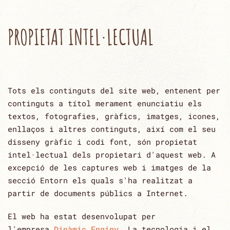
PROPIETAT INTEL·LECTUAL
Tots els continguts del site web, entenent per
continguts a títol merament enunciatiu els
textos, ‎fotografies, gràfics, imatges, icones,
enllaços i altres continguts, així com el seu
disseny gràfic i codi font, són ‎propietat
intel·lectual dels propietari d'aquest web. A
excepció de les captures web i imatges de la
secció Entorn els ‎quals s'ha realitzat a
partir de documents públics a ‎Internet.‎
El web ha estat desenvolupat per
l'empresa
Dinàmic Enginy
.
La tecnologia i el