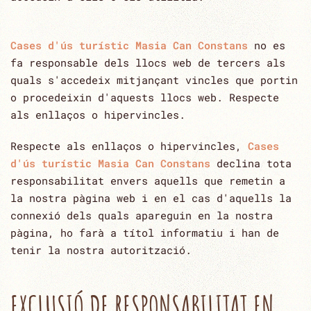
Cases d'ús turístic Masia Can Constans
no es
fa responsable dels llocs web de tercers als
quals s'accedeix mitjançant vincles que ‎portin
o procedeixin d'aquests llocs web.‎ Respecte
als enllaços o hipervincles.
Respecte als enllaços o hipervincles,
Cases
d'ús turístic Masia Can Constans
declina tota
responsabilitat envers aquells que remetin ‎a
la nostra pàgina web i en el cas d'aquells la
connexió dels quals apareguin en la nostra
pàgina, ho farà a ‎títol informatiu i han de
tenir la nostra autorització.‎
EXCLUSIÓ DE RESPONSABILITAT EN