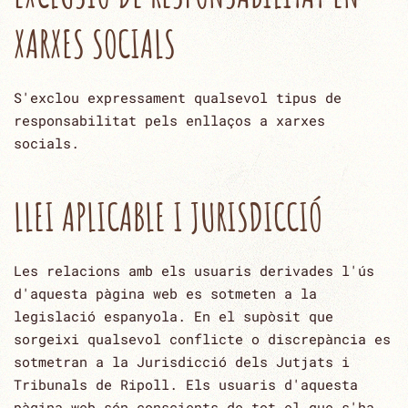
XARXES SOCIALS
S'exclou expressament qualsevol tipus de
responsabilitat pels enllaços a xarxes
socials.
LLEI APLICABLE I JURISDICCIÓ
Les relacions amb els usuaris derivades l'ús
d'aquesta pàgina web es sotmeten a la
legislació espanyola. En el ‎supòsit que
sorgeixi qualsevol conflicte o discrepància es
sotmetran a la Jurisdicció dels Jutjats i
Tribunals de ‎Ripoll. Els usuaris d'aquesta
pàgina web són conscients de tot el que s'ha