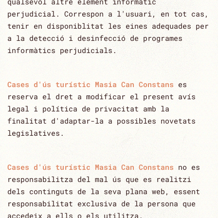
qualsevol altre element informàtic
perjudicial. Correspon a l'usuari, en tot cas,
tenir en ‎disponiblitat les eines adequades per
a la detecció i desinfecció de programes
informàtics perjudicials.‎
Cases d'ús turístic Masia Can Constans
es
reserva el dret a modificar el present avís
legal i política de privacitat amb la
finalitat ‎d'adaptar-la a possibles novetats
legislatives.‎
Cases d'ús turístic Masia Can Constans
no es
responsabilitza del mal ús que es realitzi
dels continguts de la seva plana web, essent
‎responsabilitat exclusiva de la persona que
accedeix a ells o els utilitza.‎