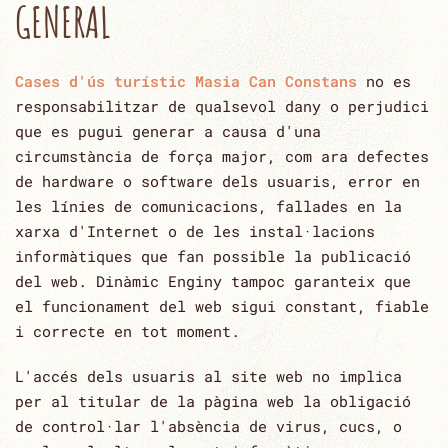
GENERAL
Cases d'ús turístic Masia Can Constans
no es
responsabilitzar de qualsevol dany o perjudici
que es pugui generar a causa d'una
‎circumstància de força major, com ara defectes
de hardware o software dels usuaris, error en
les línies de ‎comunicacions, fallades en la
xarxa d'Internet o de les instal·lacions
informàtiques que fan possible la ‎publicació
del web. Dinàmic Enginy tampoc garanteix que
el funcionament del web sigui constant, fiable
i ‎correcte en tot moment. ‎
L'accés dels usuaris al site web no implica
per al titular de la pàgina web la obligació
de control·lar l'absència ‎de virus, cucs, o