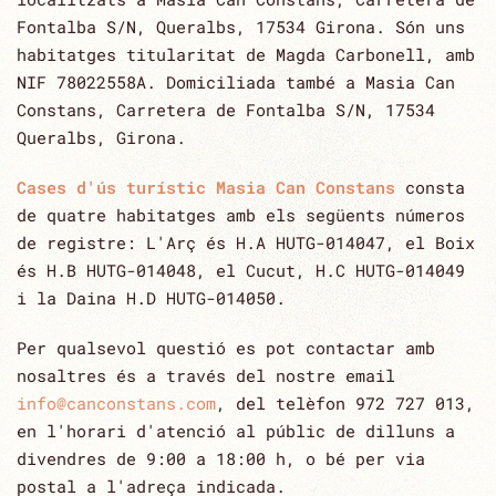
Fontalba S/N, Queralbs, 17534 Girona. Són uns
habitatges titularitat de Magda Carbonell, amb
NIF 78022558A. Domiciliada també a Masia Can
Constans, Carretera de Fontalba S/N, 17534
Queralbs, Girona.
Cases d'ús turístic Masia Can Constans
consta
de quatre habitatges amb els següents números
de registre: L'Arç és H.A HUTG-014047, el Boix
és H.B HUTG-014048, el Cucut, H.C HUTG-014049
i la Daina H.D HUTG-014050.
Per qualsevol questió es pot contactar amb
nosaltres és a través del nostre email
info@canconstans.com
, del telèfon 972 727 013,
en l'horari d'atenció al públic de dilluns a
divendres de ‎‎9:00 a 18:00 h, o bé per via
postal a l'adreça indicada.‎