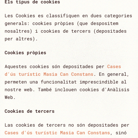
Els tipus de cookies
Les Cookies es classifiquen en dues categories
generals: cookies pròpies (que despositem
nosaltres) i cookies de tercers (depositades
per altres).
Cookies pròpies
Aquestes cookies són depositades per
Cases
d'ús turístic Masia Can Constans
. En general,
permeten una funcionalitat imprescindible al
nostre web. També inclouen cookies d'Anàlisis
Web.
Cookies de tercers
Las cookies de tercers no són depositades per
Cases d'ús turístic Masia Can Constans
, sinó